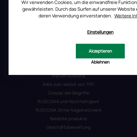
Wir verwenden Cookies, um die einwandfreie Funktion
Versandkosten
gewährleisten. Durch das Surfen auf unserer Website e
Allgemeine Geschäftsbedingungen
deren Verwendung einverstanden.
Weitere I
Datenschutzerklärung
Impressum
Einstellungen
Produktsicherheit
Akzeptieren
INFORMATIONEN FÜR SIE
Ablehnen
Kontakt
Warum Ruscona
Alles zum Verbot von TPO
Glossar der Begriffe
RUSCONA und Nachhaltigkeit
RUSCONA Shine Nagelnetzwerk
Beliebte produkte
Geschäftsbewertung