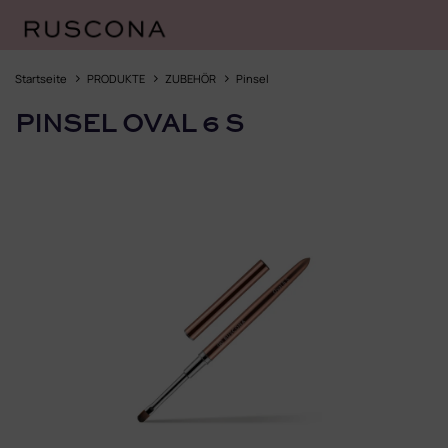
Zum
Inhalt
Startseite
PRODUKTE
ZUBEHÖR
Pinsel
springen
PINSEL OVAL 6 S