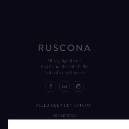
Auf Instagram folgen
All Day Digital s.r.o.
Pod Strani 751, 760 01 Zlín
Tschechische Republik
ALLES ÜBER DEN EINKAUF
Reklamation
Uber RUSCONA