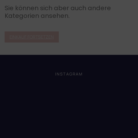
Sie können sich aber auch andere
Kategorien ansehen.
EINKAUF FORTSETZEN
F
u
ß
INSTAGRAM
z
e
i
l
e