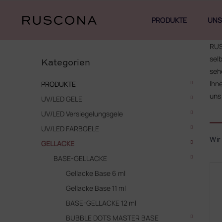
Zum
Inhalt
PRODUKTE
UNS
springen
S
RUS
Kategorien
e
sel
überspringen
Kategorien
i
seh
t
Ihn
PRODUKTE
e
uns
UV/LED GELE
n
l
UV/LED Versiegelungsgele
e
P
UV/LED FARBGELE
i
r
Wir
s
GELLACKE
o
t
BASE-GELLACKE
d
e
L
u
Gellacke Base 6 ml
i
k
Gellacke Base 11 ml
s
t
t
BASE-GELLACKE 12 ml
s
e
o
BUBBLE DOTS MASTER BASE
d