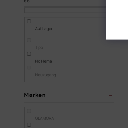
€
6
€
13
Auf Lager
Tipp
No Hema
Neuzugang
Marken
GLAMORA