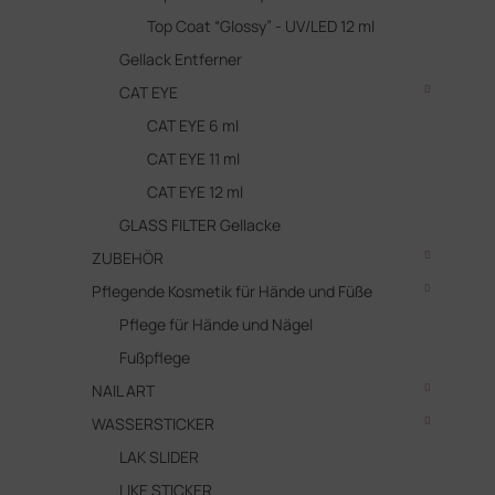
Top Coat “Glossy” - UV/LED 12 ml
Gellack Entferner
CAT EYE
CAT EYE 6 ml
CAT EYE 11 ml
CAT EYE 12 ml
GLASS FILTER Gellacke
ZUBEHÖR
Pflegende Kosmetik für Hände und Füße
Pflege für Hände und Nägel
Fußpflege
NAIL ART
WASSERSTICKER
LAK SLIDER
LIKE STICKER