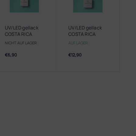
UV/LED gellack
UV/LED gellack
COSTA RICA
COSTA RICA
GP208
GP208
NICHT AUF LAGER
AUF LAGER
€6,90
€12,90
S
t
e
u
e
r
e
l
e
m