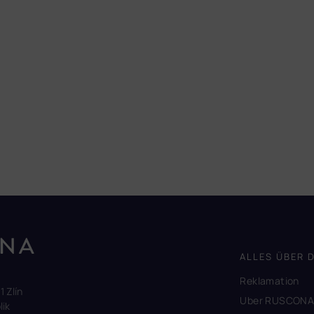
ALLES ÜBER 
Reklamation
1 Zlín
Uber RUSCON
ik