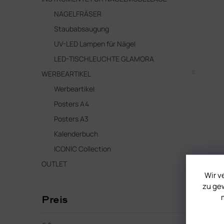
NAGELFRÄSER
Staubabsaugung
UV-LED Lampen für Nägel
LED-TISCHLEUCHTE GLAMORA
WERBEARTIKEL
Werbeartikel
Posters A4
Posters A3
Kalenderbuch
ICONIC Collection
OUTLET
Wir v
zu gew
Preis