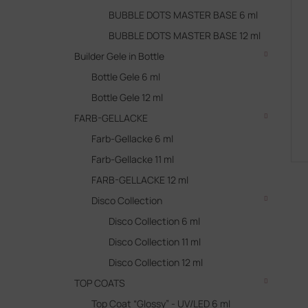
r
e
BUBBLE DOTS MASTER BASE 6 ml
t
r
i
BUBBLE DOTS MASTER BASE 12 ml
P
e
Builder Gele in Bottle
r
r
o
Bottle Gele 6 ml
u
d
n
Bottle Gele 12 ml
u
g
FARB-GELLACKE
k
t
Farb-Gellacke 6 ml
e
Farb-Gellacke 11 ml
FARB-GELLACKE 12 ml
Disco Collection
Disco Collection 6 ml
Disco Collection 11 ml
Disco Collection 12 ml
TOP COATS
Top Coat “Glossy” - UV/LED 6 ml