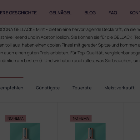
ERE GESCHICHTE
GELNÄGEL
BLOG
FAQ
KON
CONA GELLACKE Mint - bieten eine hervorragende Deckkraft, da sie ho
bstnivellierend und in Aceton löslich. Sie können sie für die GELLACK-Te
en toll aus, haben einen coolen Pinsel mit gerader Spitze und kommen a
en auch einen guten Preis anbieten. Für Top-Qualität, vergleichbar sog
 nämlich am besten :). Und wir haben auch alles, was Sie brauchen, um
 empfehlen
Günstigste
Teuerste
Meistverkauft
NO HEMA
NO HEMA