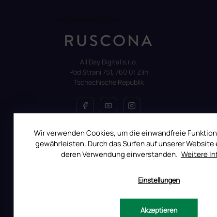
Auf Instagram folgen
All Day Digital s.r.o.
Pod Strani 751, 760 01 Zlín
Tschechische Republik
Wir verwenden Cookies, um die einwandfreie Funktion
ALLES ÜBER DEN EINKAUF
gewährleisten. Durch das Surfen auf unserer Website e
deren Verwendung einverstanden.
Weitere I
Reklamation
Uber RUSCONA
Einstellungen
Versandkosten
Allgemeine Geschäftsbedingungen
Datenschutzerklärung
Akzeptieren