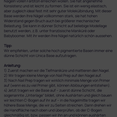
Nägeln vollen Farbton erreichen wollen. Sie hat angenehme
Konsistenz und ist leicht zu formen. Sie ist ein wenig elastisch,
aber zugleich ideal fest mit sehr guter Molekülbindung. Mit dieser
Base werden Ihre Nägel vollkommen stark, sie hat hohen
Widerstand gegen Bruch auch bei größerer mechanischer
Belastung. Sie kann in dünner Schicht auf beliebige Modellage
benutzt werden, z.B. unter französische Manikürë oder
Babyboomer. Mit ihr werden Ihre Nägel natürlich schön aussehen.
Tipp:
Wir empfehlen, unter solche hoch pigmentierte Basen immer eine
dünne Schicht von Unica Base aufzutragen.
Anleitung:
1) Zuerst machen wir die Tiefmaniküre und mattieren den Nagel.
2) Wir tragen kleine Menge von Nail Prep auf den Nagel auf.
3) Nach Nail Prep tragen wir wirklich minimale Menge von Primer
auf (wenn es zu viel Primer gibt, können Ablösungen entstehen).
4) Jetzt tragen wir die Base auf – zuerst dünne Schicht, die
sogenannte „Unterlage“ bildet, ohne Aushärten und gleich bauen
wir leichten C-Bogen auf ihr auf – in die Nagelmitte tragen wir
höhere Base Menge, die wir zu Seiten streichen. Dann drehen wir
die Handfläche nach oben und überprüfen, ob der C-Bogen
gleichmäßig ist, bzw. passen wir ihn an und können aushärten