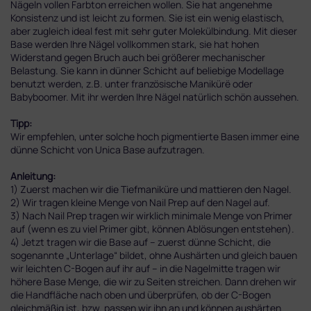
Nägeln vollen Farbton erreichen wollen. Sie hat angenehme
Konsistenz und ist leicht zu formen. Sie ist ein wenig elastisch,
aber zugleich ideal fest mit sehr guter Molekülbindung. Mit dieser
Base werden Ihre Nägel vollkommen stark, sie hat hohen
Widerstand gegen Bruch auch bei größerer mechanischer
Belastung. Sie kann in dünner Schicht auf beliebige Modellage
benutzt werden, z.B. unter französische Manikürë oder
Babyboomer. Mit ihr werden Ihre Nägel natürlich schön aussehen.
Tipp:
Wir empfehlen, unter solche hoch pigmentierte Basen immer eine
dünne Schicht von Unica Base aufzutragen.
Anleitung:
1) Zuerst machen wir die Tiefmaniküre und mattieren den Nagel.
2) Wir tragen kleine Menge von Nail Prep auf den Nagel auf.
3) Nach Nail Prep tragen wir wirklich minimale Menge von Primer
auf (wenn es zu viel Primer gibt, können Ablösungen entstehen).
4) Jetzt tragen wir die Base auf – zuerst dünne Schicht, die
sogenannte „Unterlage“ bildet, ohne Aushärten und gleich bauen
wir leichten C-Bogen auf ihr auf – in die Nagelmitte tragen wir
höhere Base Menge, die wir zu Seiten streichen. Dann drehen wir
die Handfläche nach oben und überprüfen, ob der C-Bogen
gleichmäßig ist, bzw. passen wir ihn an und können aushärten