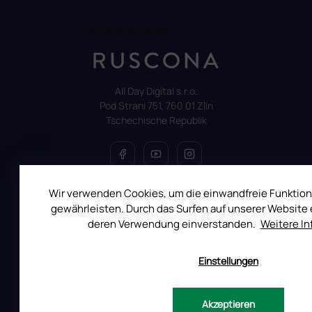
Auf Instagram folgen
All Day Digital s.r.o.
Pod Strani 751, 760 01 Zlín
Tschechische Republik
Wir verwenden Cookies, um die einwandfreie Funktion
ALLES ÜBER DEN EINKAUF
gewährleisten. Durch das Surfen auf unserer Website e
deren Verwendung einverstanden.
Weitere I
Reklamation
Uber RUSCONA
Einstellungen
Versandkosten
Allgemeine Geschäftsbedingungen
Datenschutzerklärung
Akzeptieren