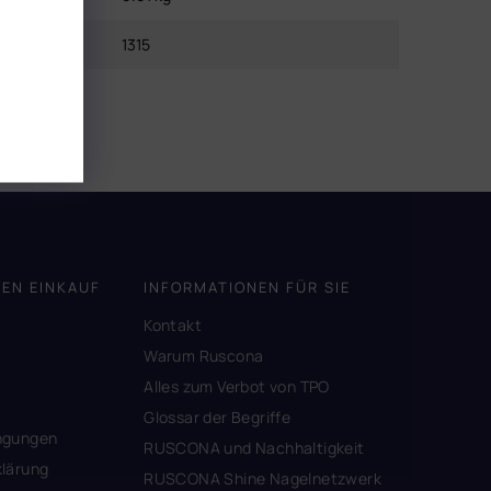
EAN
:
1315
DEN EINKAUF
INFORMATIONEN FÜR SIE
Kontakt
A
Warum Ruscona
Alles zum Verbot von TPO
Glossar der Begriffe
ngungen
RUSCONA und Nachhaltigkeit
lärung
RUSCONA Shine Nagelnetzwerk