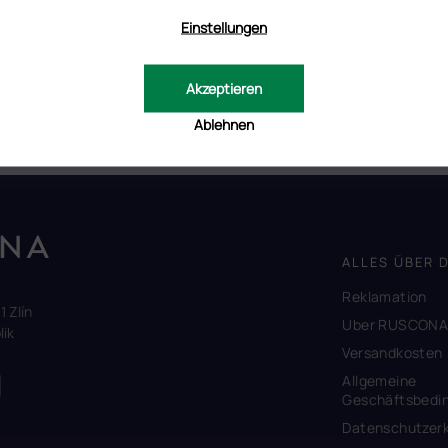
Einstellungen
Akzeptieren
em Bild und die tatsächliche Farbe voneinander abweichen können.
tät Ihres Endgerätes beeinflusst.
Ablehnen
ALLES ÜBER 
Reklamation
1 Zlín
Uber RUSCON
ik
Versandkosten
Allgemeine
Geschäftsbedi
Datenschutzerk