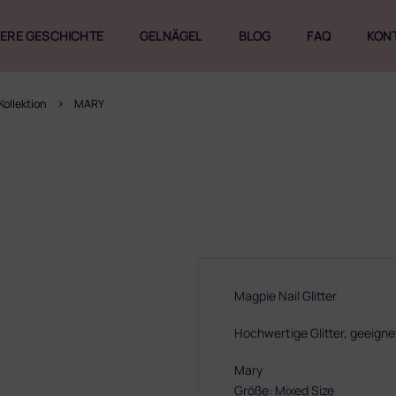
ERE GESCHICHTE
GELNÄGEL
BLOG
FAQ
KON
Kollektion
MARY
Magpie Nail Glitter
Hochwertige Glitter, geeignet
Mary
Größe: Mixed Size