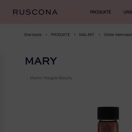
Zum
Inhalt
PRODUKTE
UNS
springen
Startseite
PRODUKTE
NAIL ART
Glitter Mermaid 
S
e
MARY
i
t
e
Marke:
Magpie Beauty
n
l
e
i
s
t
e