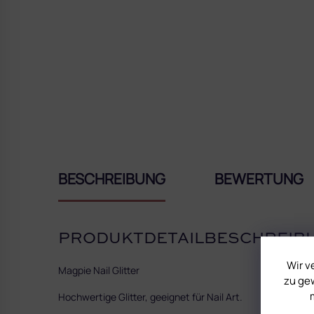
BESCHREIBUNG
BEWERTUNG
PRODUKTDETAILBESCHREIB
Wir v
Magpie Nail Glitter
zu gew
Hochwertige Glitter, geeignet für Nail Art.