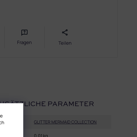
Fragen
Teilen
USÄTZLICHE PARAMETER
te
Kategorie
:
GLITTER MERMAID COLLECTION
ch
Gewicht
:
0.01 kg