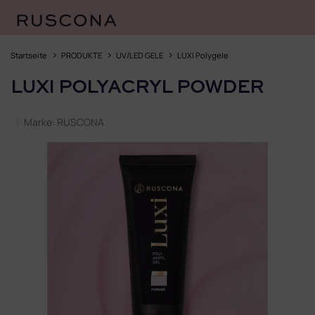
Zum
Inhalt
Startseite
PRODUKTE
UV/LED GELE
LUXI Polygele
springen
LUXI POLYACRYL POWDER
Marke:
RUSCONA