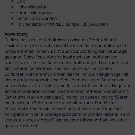
Dick
Hohe Viskosität
Farbe: milchig rosa
Einfach anzuwenden
Polymerisation in UV/LED-Lampe: 120 Sekunden
Anwendung:
Dank seines idealen Verhältnisses zwischen Festigkeit und
Flexibilität eignet
es
sich sowohl für kurze Salonnägel als auch für
lange, extreme Formen. Es ist auch zur Stärkung der Naturnägel
geeignet. Seine Konsistenz ist ideal auch zum
Auffüllen v
on
Nägeln, vor allem zum
Anheben der Krallennäg
el . Da es aufgrund
des höheren Acrylanteils in seiner
Formel
auch in großen
Schichten nicht brennt, können Sie mit ihm auch lange Nägel mit
einem größere
n Apex in einer Schicht modellieren. Dank seiner
hohen Viskosität zerfließt es nicht , so dass Sie
mehrere Nägel auf
einmal modellieren können, was Ihre Arbeit erheblich vereinfacht.
Es hat eine starke molekulare Bindung, so dass es noch größeren
mechanischen Belastungen standhalten kann. Der höhere
Acrylanteil in der Zusammensetzung ist der Grund dafür, dass
Acrylpartikel in der Modellage sichtbar sind und das Material sieht
so aus, als ob es
winzige Bläs
chen oder Glitzer enthält, was aber
ganz natürlich ist.