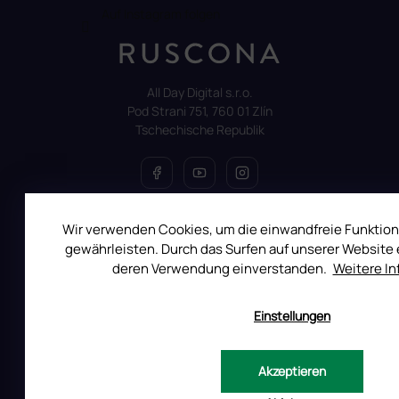
Auf Instagram folgen
All Day Digital s.r.o.
Pod Strani 751, 760 01 Zlín
Tschechische Republik
Wir verwenden Cookies, um die einwandfreie Funktion
ALLES ÜBER DEN EINKAUF
gewährleisten. Durch das Surfen auf unserer Website e
Reklamation
deren Verwendung einverstanden.
Weitere I
Uber RUSCONA
Versandkosten
Einstellungen
Allgemeine Geschäftsbedingungen
Datenschutzerklärung
Akzeptieren
Impressum