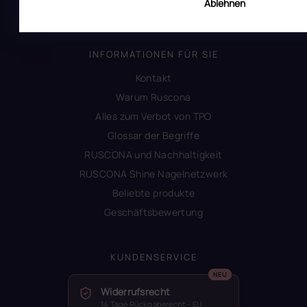
Ablehnen
Produktsicherheit
INFORMATIONEN FÜR SIE
Kontakt
Warum Ruscona
Alles zum Verbot von TPO
Glossar der Begriffe
RUSCONA und Nachhaltigkeit
RUSCONA Shine Nagelnetzwerk
Beliebte produkte
Geschäftsbewertung
KUNDENSERVICE
Widerrufsrecht
14 Tage Rückgaberecht – EU