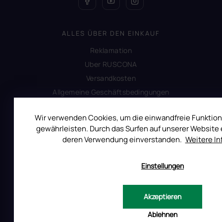
ALLES ÜBER DEN EINKAUF
Reklamation
Uber RUSCONA
Versandkosten
Allgemeine Geschäftsbedingungen
Datenschutzerklärung
Wir verwenden Cookies, um die einwandfreie Funktion
Impressum
gewährleisten. Durch das Surfen auf unserer Website e
Produktsicherheit
deren Verwendung einverstanden.
Weitere I
Einstellungen
INFORMATIONEN FÜR SIE
Kontakt
Akzeptieren
Warum Ruscona
Alles zum Verbot von TPO
Ablehnen