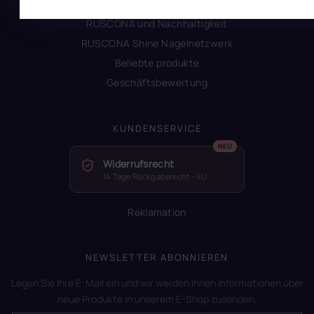
Glossar der Begriffe
RUSCONA und Nachhaltigkeit
RUSCONA Shine Nagelnetzwerk
Beliebte produkte
Geschäftsbewertung
KUNDENSERVICE
Widerrufsrecht
14 Tage Rückgaberecht – EU
Reklamation
NEWSLETTER ABONNIEREN
Legen Sie Ihre E-Mail ein und wir werden Ihnen Informationen über
neue Produkte in unserem E-Shop zusenden.