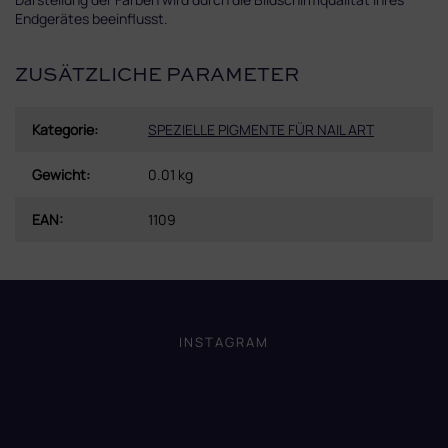
Endgerätes beeinflusst.
ZUSÄTZLICHE PARAMETER
Kategorie
:
SPEZIELLE PIGMENTE FÜR NAIL ART
Gewicht
:
0.01 kg
EAN
:
1109
F
u
ß
INSTAGRAM
z
e
i
l
e