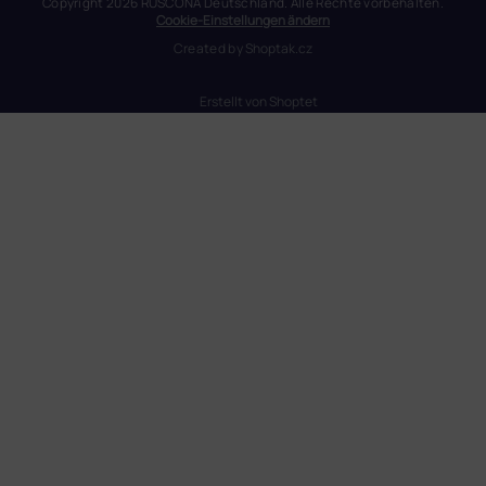
Copyright 2026
RUSCONA Deutschland
. Alle Rechte vorbehalten.
Cookie-Einstellungen ändern
Created by
Shoptak.cz
Erstellt von Shoptet