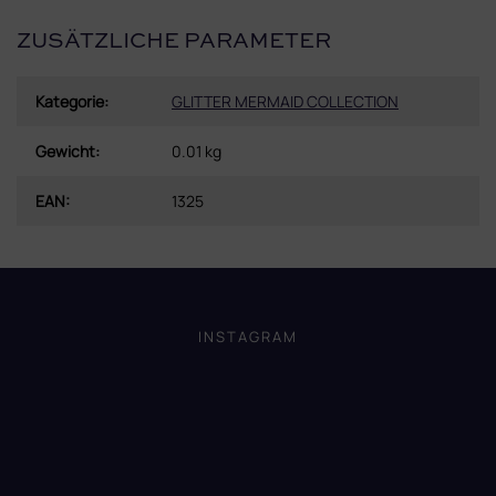
ZUSÄTZLICHE PARAMETER
Kategorie
:
GLITTER MERMAID COLLECTION
Gewicht
:
0.01 kg
EAN
:
1325
F
u
ß
INSTAGRAM
z
e
i
l
e