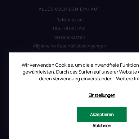
ALLES ÜBER DEN EINKAUF
Reklamation
Uber RUSCONA
Versandkosten
Allgemeine Geschäftsbedingungen
Datenschutzerklärung
Impressum
Wir verwenden Cookies, um die einwandfreie Funktion
gewährleisten. Durch das Surfen auf unserer Website e
Produktsicherheit
deren Verwendung einverstanden.
Weitere I
INFORMATIONEN FÜR SIE
Einstellungen
Kontakt
Warum Ruscona
Akzeptieren
Alles zum Verbot von TPO
Ablehnen
Glossar der Begriffe
RUSCONA und Nachhaltigkeit