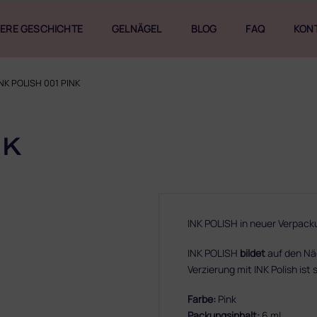
ERE GESCHICHTE
GELNÄGEL
BLOG
FAQ
KON
INK POLISH 001 PINK
NK
INK POLISH in neuer Verpack
INK POLISH
bildet
auf den N
Verzierung mit INK Polish ist 
Farbe:
Pink
Packungsinhalt:
6 ml