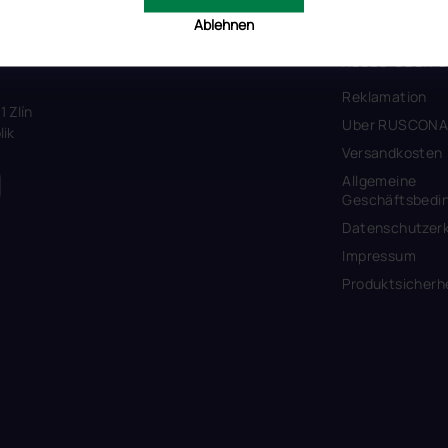
Ablehnen
ALLES ÜBER 
Reklamation
1 Zlín
Uber RUSCON
ik
Versandkosten
Allgemeine
Geschäftsbedi
Datenschutzerk
Impressum
Produktsicherh