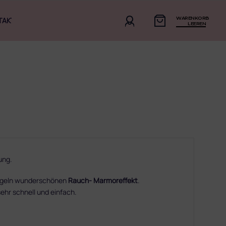
WARENKORB
TAKT
LEEREN
ung.
ägeln wunderschönen
Rauch- Marmoreffekt
.
sehr schnell und einfach.