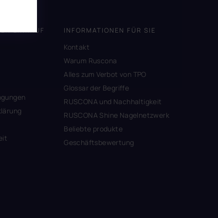
DEN EINKAUF
INFORMATIONEN FÜR SIE
Kontakt
A
Warum Ruscona
Alles zum Verbot von TPO
Glossar der Begriffe
ngungen
RUSCONA und Nachhaltigkeit
lärung
RUSCONA Shine Nagelnetzwerk
Beliebte produkte
eit
Geschäftsbewertung