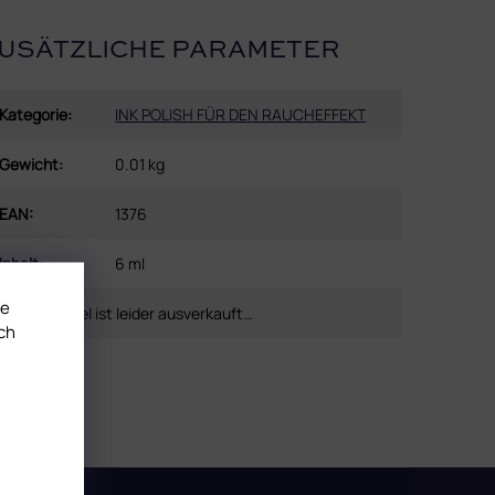
USÄTZLICHE PARAMETER
Kategorie
:
INK POLISH FÜR DEN RAUCHEFFEKT
Gewicht
:
0.01 kg
EAN
:
1376
Inhalt
:
6 ml
te
Dieser Artikel ist leider ausverkauft…
ch