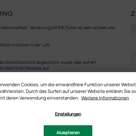
UNG
Z
rmoreffekt. Verzierung mit INK Polish ist sehr schnell und
olish trocknet in der Luft.
 die Schwitzschicht abgewischt wurde oder auf ein
sh nach Ihrer Fantasie auf.
ss ist es notwending, mit einem Glanz zu fixieren und in der Lampe
erwenden Cookies, um die einwandfreie Funktion unserer Websi
ährleisten. Durch das Surfen auf unserer Website erklären Sie si
mit deren Verwendung einverstanden.
Weitere Informationen
t Flexy Top aufzutragen, das Sie polymerisieren lassen, bevor Sie
ftragen, verschmieren sie.
Einstellungen
Akzeptieren