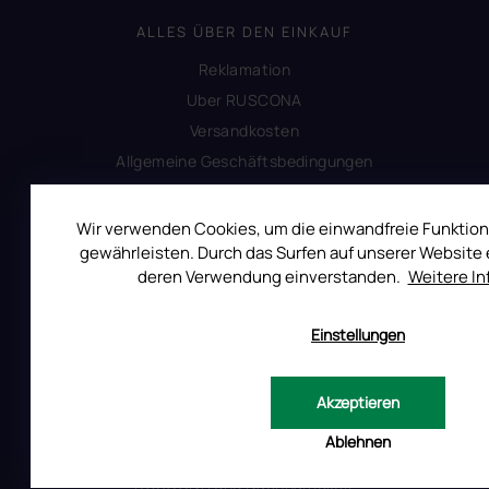
ALLES ÜBER DEN EINKAUF
Reklamation
Uber RUSCONA
Versandkosten
Allgemeine Geschäftsbedingungen
Datenschutzerklärung
Impressum
Wir verwenden Cookies, um die einwandfreie Funktion
gewährleisten. Durch das Surfen auf unserer Website e
Produktsicherheit
deren Verwendung einverstanden.
Weitere I
INFORMATIONEN FÜR SIE
Einstellungen
Kontakt
Warum Ruscona
Akzeptieren
Alles zum Verbot von TPO
Ablehnen
Glossar der Begriffe
RUSCONA und Nachhaltigkeit