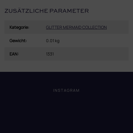
ZUSÄTZLICHE PARAMETER
Kategorie
:
GLITTER MERMAID COLLECTION
Gewicht
:
0.01 kg
EAN
:
1331
F
u
ß
INSTAGRAM
z
e
i
l
e