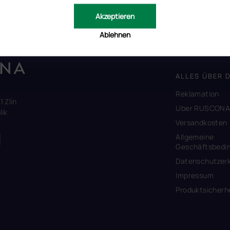
Akzeptieren
Ablehnen
ALLES ÜBER 
Reklamation
1 Zlín
Uber RUSCON
ik
Versandkosten
Allgemeine
Geschäftsbedi
Datenschutzerk
Impressum
Produktsicherh