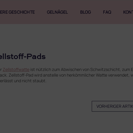
ERE GESCHICHTE
GELNÄGEL
BLOG
FAQ
KON
ellstoff-Pads
er
Zellstoffwatte
ist nützlich zum Abwischen von Schwitzschicht, zum E
lack. Zellstoff-Pad wird anstelle von herkömmlicher Watte verwendet, w
terlässt und nicht staubt.
VORHERIGER ARTI