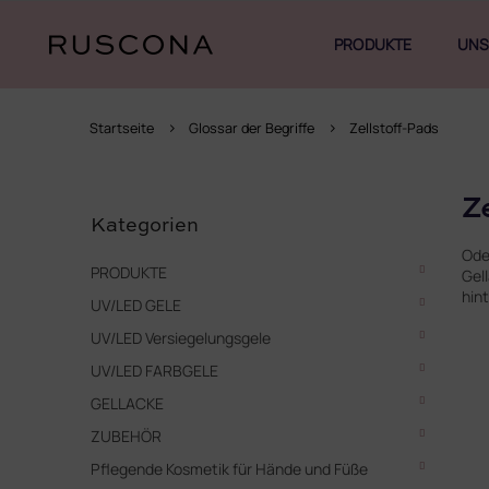
Zum
Inhalt
PRODUKTE
UNS
springen
Startseite
Glossar der Begriffe
Zellstoff-Pads
S
Kategorien
Z
e
überspringen
Kategorien
i
Od
t
PRODUKTE
Gel
e
hin
UV/LED GELE
n
l
UV/LED Versiegelungsgele
e
UV/LED FARBGELE
i
s
GELLACKE
t
ZUBEHÖR
e
Pflegende Kosmetik für Hände und Füße