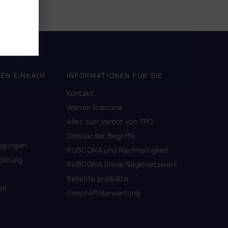
DEN EINKAUF
INFORMATIONEN FÜR SIE
Kontakt
A
Warum Ruscona
Alles zum Verbot von TPO
Glossar der Begriffe
ngungen
RUSCONA und Nachhaltigkeit
lärung
RUSCONA Shine Nagelnetzwerk
Beliebte produkte
eit
Geschäftsbewertung