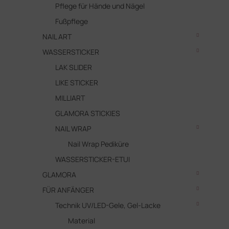
Pflege für Hände und Nägel
Fußpflege
NAIL ART
WASSERSTICKER
LAK SLIDER
LIKE STICKER
MILLIART
GLAMORA STICKIES
NAIL WRAP
Nail Wrap Pediküre
WASSERSTICKER-ETUI
GLAMORA
FÜR ANFÄNGER
Technik UV/LED-Gele, Gel-Lacke
Material