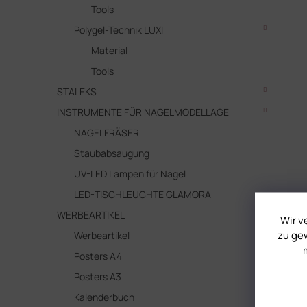
Tools
Polygel-Technik LUXI
Material
Tools
STALEKS
INSTRUMENTE FÜR NAGELMODELLAGE
NAGELFRÄSER
Staubabsaugung
UV-LED Lampen für Nägel
LED-TISCHLEUCHTE GLAMORA
WERBEARTIKEL
Wir v
zu gew
Werbeartikel
Posters A4
Posters A3
Kalenderbuch