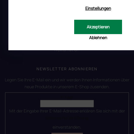
Einstellungen
KUNDENSERVICE
Akzeptieren
Widerrufsrecht
14 Tage Rückgaberecht – EU
Ablehnen
Reklamation
NEWSLETTER ABONNIEREN
Legen Sie Ihre E-Mail ein und wir werden Ihnen Informationen über
neue Produkte in unserem E-Shop zusenden.
E-Mail
Mit der Eingabe Ihrer E-Mail-Adresse erklären Sie sich mit der
Datenschutzerklärung
einverstanden.