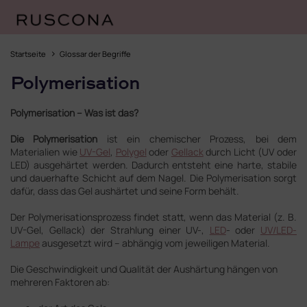
Zum
Inhalt
Startseite
Glossar der Begriffe
springen
Polymerisation
Polymerisation – Was ist das?
Die Polymerisation
ist ein chemischer Prozess, bei dem
Materialien wie
UV-Gel
,
Polygel
oder
Gellack
durch Licht (UV oder
LED) ausgehärtet werden. Dadurch entsteht eine harte, stabile
und dauerhafte Schicht auf dem Nagel. Die Polymerisation sorgt
dafür, dass das Gel aushärtet und seine Form behält.
Der Polymerisationsprozess findet statt, wenn das Material (z. B.
UV-Gel, Gellack) der Strahlung einer UV-,
LED
- oder
UV/LED-
Lampe
ausgesetzt wird – abhängig vom jeweiligen Material.
Die Geschwindigkeit und Qualität der Aushärtung hängen von
mehreren Faktoren ab: