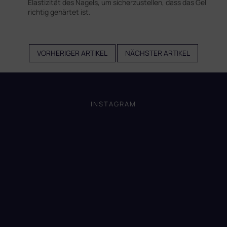
Elastizität des Nagels, um sicherzustellen, dass das Gel
richtig gehärtet ist.
VORHERIGER ARTIKEL
NÄCHSTER ARTIKEL
F
u
ß
INSTAGRAM
z
e
i
l
e