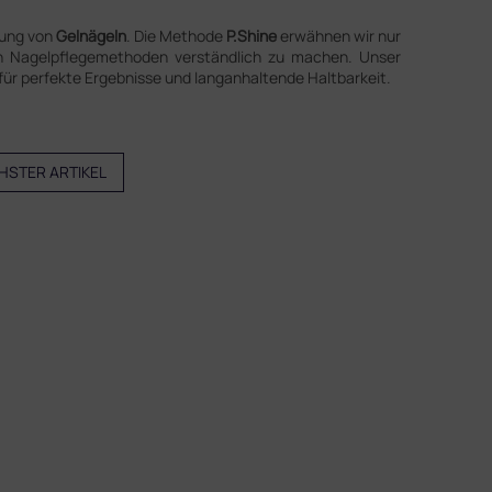
tung von
Gelnägeln
. Die Methode
P.Shine
erwähnen wir nur
n Nagelpflegemethoden verständlich zu machen. Unser
für perfekte Ergebnisse und langanhaltende Haltbarkeit.
HSTER ARTIKEL