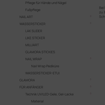
Pflege für Hände und Nägel
Bei
Fußpflege
zu 
Sch
NAIL ART
WASSERSTICKER
LAK SLIDER
LIKE STICKER
MILLIART
GLAMORA STICKIES
NAIL WRAP
Nail Wrap Pediküre
WASSERSTICKER-ETUI
GLAMORA
FÜR ANFÄNGER
Technik UV/LED-Gele, Gel-Lacke
Material