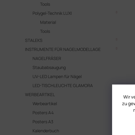
Tools
Polygel-Technik LUXI
Material
Tools
STALEKS
INSTRUMENTE FÜR NAGELMODELLAGE
NAGELFRÄSER
Staubabsaugung
UV-LED Lampen für Nägel
LED-TISCHLEUCHTE GLAMORA
WERBEARTIKEL
Wir v
zu gew
Werbeartikel
Posters A4
Posters A3
Kalenderbuch