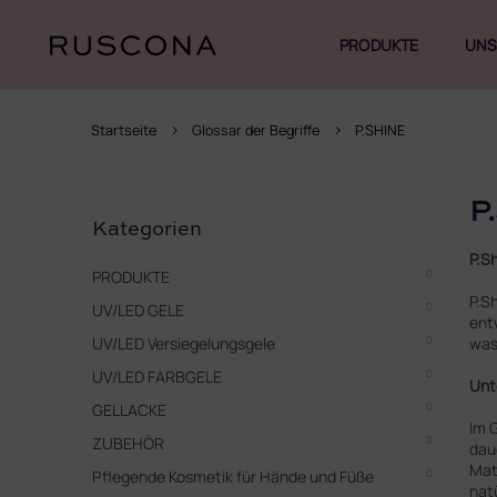
Zum
Inhalt
PRODUKTE
UNS
springen
Startseite
Glossar der Begriffe
P.SHINE
S
Kategorien
P
e
überspringen
Kategorien
i
P.S
t
PRODUKTE
e
P.S
UV/LED GELE
n
ent
l
was
UV/LED Versiegelungsgele
e
UV/LED FARBGELE
i
Unt
s
GELLACKE
Im 
t
ZUBEHÖR
dau
e
Mat
Pflegende Kosmetik für Hände und Füße
natü