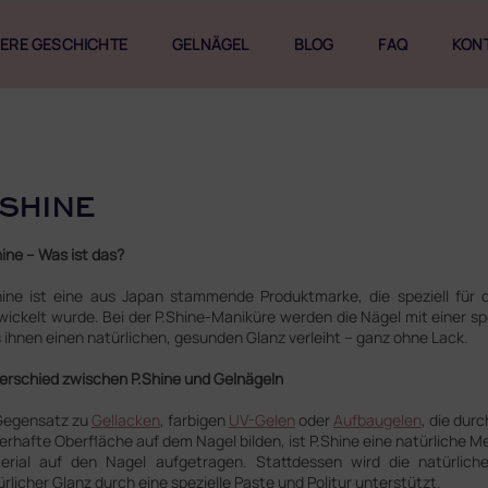
ERE GESCHICHTE
GELNÄGEL
BLOG
FAQ
KON
.SHINE
hine – Was ist das?
hine ist eine aus Japan stammende Produktmarke, die speziell für
wickelt wurde. Bei der P.Shine-Maniküre werden die Nägel mit einer sp
 ihnen einen natürlichen, gesunden Glanz verleiht – ganz ohne Lack.
erschied zwischen P.Shine und Gelnägeln
Gegensatz zu
Gellacken
, farbigen
UV-Gelen
oder
Aufbaugelen
, die dur
erhafte Oberfläche auf dem Nagel bilden, ist P.Shine eine natürliche M
erial auf den Nagel aufgetragen. Stattdessen wird die natürlich
rlicher Glanz durch eine spezielle Paste und Politur unterstützt.