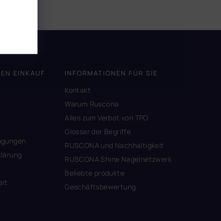
DEN EINKAUF
INFORMATIONEN FÜR SIE
Kontakt
A
Warum Ruscona
Alles zum Verbot von TPO
Glossar der Begriffe
ngungen
RUSCONA und Nachhaltigkeit
lärung
RUSCONA Shine Nagelnetzwerk
Beliebte produkte
eit
Geschäftsbewertung