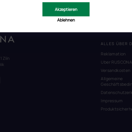
Akzeptieren
Ablehnen
ALLES ÜBER 
Reklamation
1 Zlín
Uber RUSCON
ik
Versandkosten
Allgemeine
Geschäftsbedi
Datenschutzerk
Impressum
Produktsicherh