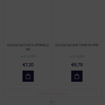
UV/LED Gel CH574 SPRINKLE
UV/LED Gel 636 THINK IN PINK
ME
AUF LAGER
AUF LAGER
€7,20
€6,79
WEITERE 12 LADEN
P
1
3
a