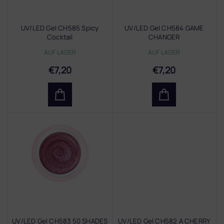
r
P
r
UV/LED Gel CH585 Spicy
UV/LED Gel CH584 GAME
o
Cocktail
CHANGER
d
AUF LAGER
AUF LAGER
u
k
€7,20
€7,20
t
e
UV/LED Gel CH583 50 SHADES
UV/LED Gel CH582 A CHERRY