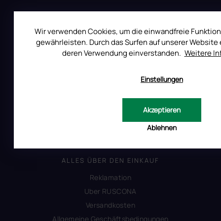
Wir verwenden Cookies, um die einwandfreie Funktion
Auf Instagram folgen
gewährleisten. Durch das Surfen auf unserer Website e
deren Verwendung einverstanden.
Weitere I
Einstellungen
All Day Digital s.r.o.
Pod Strani 751, 760 01 Zlín
Tschechische Republik
Akzeptieren
Ablehnen
ALLES ÜBER DEN EINKAUF
Reklamation
Uber RUSCONA
Versandkosten
Allgemeine Geschäftsbedingungen