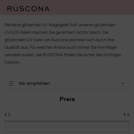
Zum
Inhalt
Perfekte glitzernde UV-Nagelgele? Mit unseren glitzernden
springen
UV/LED-Gelen machen Sie garantiert nichts falsch. Die
glitzernden UV-Gele von Ruscona zeichnen sich durch ihre
Qualität aus. Für welchen Anlass auch immer Sie Ihre Nägel
veredeln wollen, bei RUSCONA finden Sie sicher den richtigen
Farbton.
P
Wir empfehlen
r
Günstigste
o
Preis
d
Teuerste
u
Meistverkauft
k
€
5
€
8
t
Alphabetisch
s
o