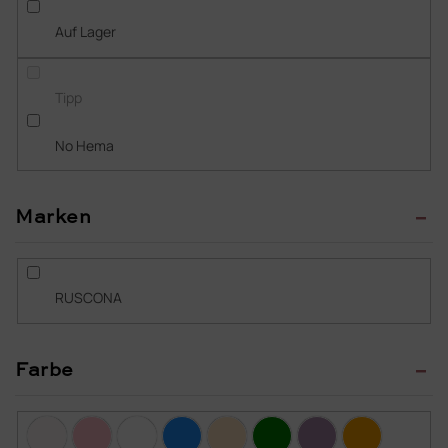
r
Auf Lager
t
i
e
Tipp
r
u
No Hema
n
g
Marken
RUSCONA
Farbe