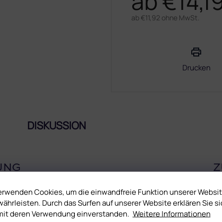
ab
€14,1
ab
€11,92
ohne MwSt.
Verkaufspreis:
Drucken
DISKUSSION
UNG
Z
higkeit. Es ist mitteldick und mit schön leichter Konsistenz.
erwenden Cookies, um die einwandfreie Funktion unserer Websi
nsatz vor allem für Salonnägel.
ährleisten. Durch das Surfen auf unserer Website erklären Sie si
rschönen natürlichen Ton, der perfekt zur Haut passt.
mit deren Verwendung einverstanden.
Weitere Informationen