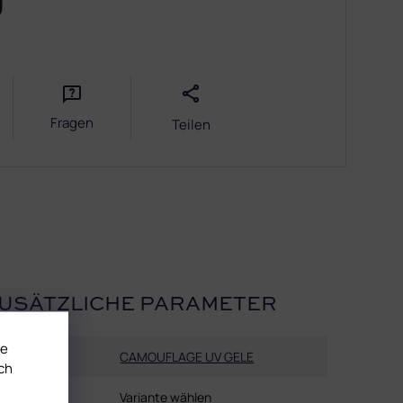
9
Fragen
Teilen
USÄTZLICHE PARAMETER
te
Kategorie
:
CAMOUFLAGE UV GELE
ch
EAN
:
Variante wählen