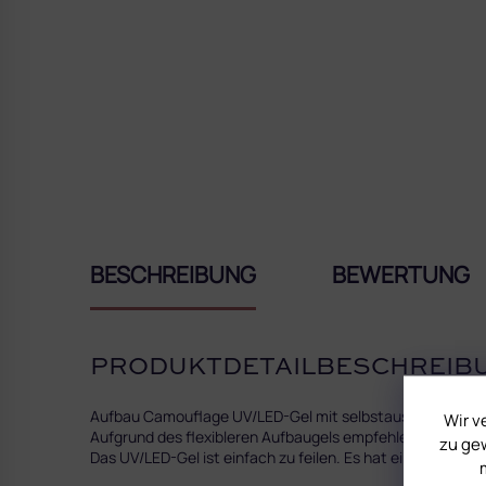
BESCHREIBUNG
BEWERTUNG
PRODUKTDETAILBESCHREIB
Aufbau Camouflage UV/LED-Gel mit selbstausgleichender Fä
Wir v
Aufgrund des flexibleren Aufbaugels empfehlen wir den Ei
zu gew
Das UV/LED-Gel ist einfach zu feilen. Es hat einen wunde