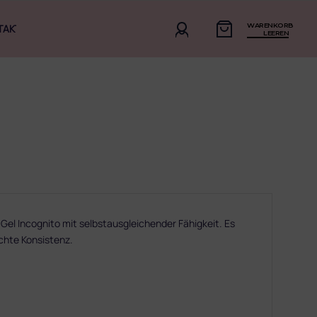
WARENKORB
TAKT
LEEREN
l Incognito mit selbstausgleichender Fähigkeit. Es
ichte Konsistenz.