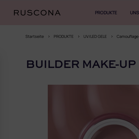
Zum
Inhalt
PRODUKTE
UNS
springen
Startseite
PRODUKTE
UV/LED GELE
Camouflage
S
e
BUILDER MAKE-UP
i
t
e
n
l
e
i
s
t
e