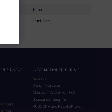
Farbe
:
Natur
Inhalt
:
15 ml, 50 ml
DEN EINKAUF
INFORMATIONEN FÜR SIE
Kontakt
A
Warum Ruscona
Alles zum Verbot von TPO
Glossar der Begriffe
ngungen
RUSCONA und Nachhaltigkeit
lärung