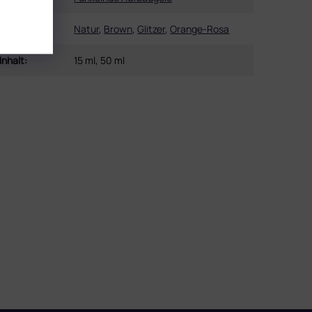
Farbe
:
Natur
,
Brown
,
Glitzer
,
Orange-Rosa
Inhalt
:
15 ml, 50 ml