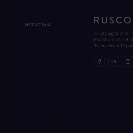
F
u
ß
z
INSTAGRAM
e
All Day Digital s.r.o.
i
Pod Strani 751, 760 0
l
Tschechische Republ
e
Auf Instagram folgen