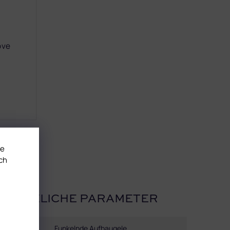
ove
te
ch
USÄTZLICHE PARAMETER
Kategorie
:
Funkelnde Aufbaugele