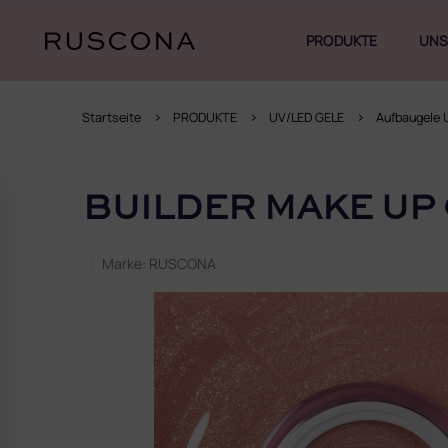
Zum
Inhalt
PRODUKTE
UNS
springen
Startseite
PRODUKTE
UV/LED GELE
Aufbaugele 
S
e
BUILDER MAKE UP
i
t
e
Marke:
RUSCONA
n
l
e
i
s
t
e