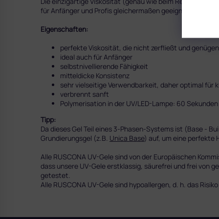
Die einzigartige Viskosität (genau wie beim Reflecti Buil
für Anfänger und Profis gleichermaßen geeignet.
Eigenschaften:
perfekte Viskosität, die nicht zerfließt und genüge
ideal auch für Anfänger
selbstnivellierende Fähigkeit
mitteldicke Konsistenz
sehr vielseitige Verwendbarkeit, daher optimal für
verbrennt sanft
Polymerisation in der UV/LED-Lampe: 60 Sekunden
Tipp:
Da dieses Gel Teil eines 3-Phasen-Systems ist (Base - Bui
Grundierungsgel (z.B.
Unica Base
) auf, um eine perfekte
Alle RUSCONA UV-Gele sind von der Europäischen Kommissi
dass unsere UV-Gele erstklassig, säurefrei und frei von g
getestet.
Alle RUSCONA UV-Gele sind hypoallergen, d. h. das Risiko e