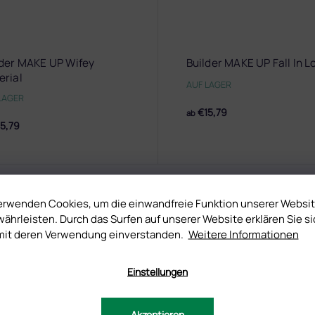
lder MAKE UP Wifey
Builder MAKE UP Fall In L
erial
AUF LAGER
LAGER
€15,79
ab
5,79
erwenden Cookies, um die einwandfreie Funktion unserer Websi
DISKUSSION
ährleisten. Durch das Surfen auf unserer Website erklären Sie si
mit deren Verwendung einverstanden.
Weitere Informationen
Einstellungen
UNG
Z
unden, die elegantes Design ohne unnötige Extravaganz bevorzugen.
Akzeptieren