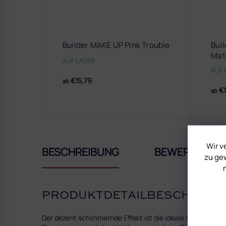
Builder MAKE UP Pink Trouble
Bui
Mat
AUF LAGER
AUF 
€15,79
ab
€1
ab
Wir v
BESCHREIBUNG
BEWERTUNG
zu gew
PRODUKTDETAILBESCHREIB
Der dezent schimmernde Effekt ist die ideale Wahl für K