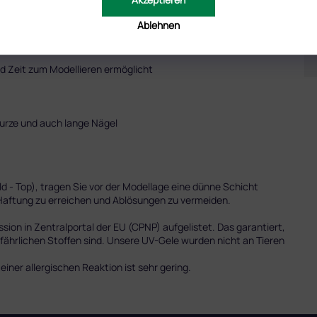
der) ermöglicht ein einfaches und präzises Auftragen und ist somit
Ablehnen
nd Zeit zum Modellieren ermöglicht
 kurze und auch lange Nägel
ld - Top), tragen Sie vor der Modellage eine dünne Schicht
 Haftung zu erreichen und Ablösungen zu vermeiden.
on in Zentralportal der EU (CPNP) aufgelistet. Das garantiert,
efährlichen Stoffen sind. Unsere UV-Gele wurden nicht an Tieren
iner allergischen Reaktion ist sehr gering.