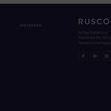
F
u
ß
z
INSTAGRAM
e
All Day Digital s.r.o.
i
Pod Strani 751, 760 0
l
Tschechische Republ
e
Auf Instagram folgen