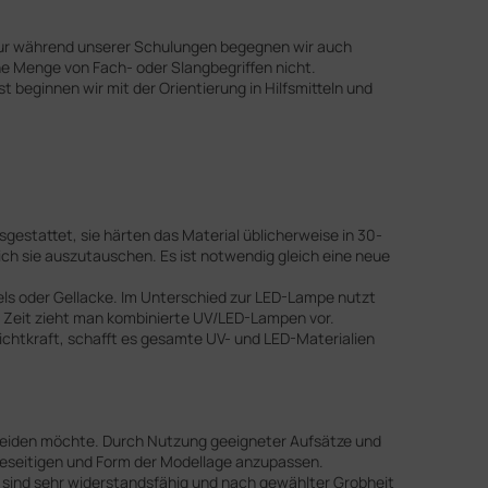
 nur während unserer Schulungen begegnen wir auch
ine Menge von Fach- oder Slangbegriffen nicht.
beginnen wir mit der Orientierung in Hilfsmitteln und
estattet, sie härten das Material üblicherweise in 30-
ch sie auszutauschen. Es ist notwendig gleich eine neue
Gels oder Gellacke. Im Unterschied zur LED-Lampe nutzt
 Zeit zieht man kombinierte UV/LED-Lampen vor.
ichtkraft, schafft es gesamte UV- und LED-Materialien
 meiden möchte. Durch Nutzung geeigneter Aufsätze und
 beseitigen und Form der Modellage anzupassen.
e sind sehr widerstandsfähig und nach gewählter Grobheit