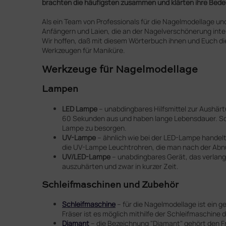
brachten die häufigsten zusammen und klärten ihre Bedeu
Als ein Team von Professionals für die Nagelmodellage 
Anfängern und Laien, die an der Nagelverschönerung intere
Wir hoffen, daß mit diesem Wörterbuch ihnen und Euch die
Werkzeugen für Maniküre.
Werkzeuge für Nagelmodellage
Lampen
LED Lampe
– unabdingbares Hilfsmittel zur Aushärt
60 Sekunden aus und haben lange Lebensdauer. Soba
Lampe zu besorgen.
UV-Lampe
– ähnlich wie bei der LED-Lampe handelt
die UV-Lampe Leuchtrohren, die man nach der Abn
UV/LED-Lampe
– unabdingbares Gerät, das verlang
auszuhärten und zwar in kurzer Zeit.
Schleifmaschinen und Zubehör
Schleifmaschine
– für die Nagelmodellage ist ein
Fräser ist es möglich mithilfe der Schleifmaschin
Diamant
– die Bezeichnung "Diamant" gehört den Fr