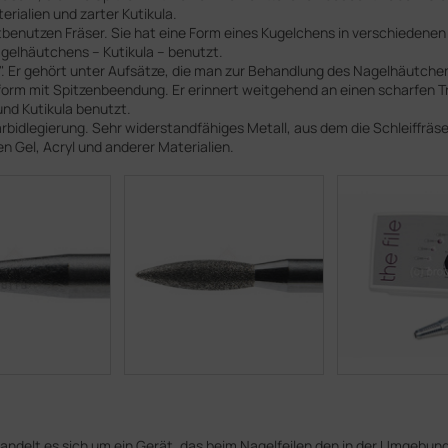
rialien und zarter Kutikula.
gstbenutzen Fräser. Sie hat eine Form eines Kugelchens in verschieden
elhäutchens – Kutikula – benutzt.
mme". Er gehört unter Aufsätze, die man zur Behandlung des Nagelhäutc
lzeform mit Spitzenbeendung. Er erinnert weitgehend an einen scharfen
nd Kutikula benutzt.
arbidlegierung. Sehr widerstandfähiges Metall, aus dem die Schleiffrä
n Gel, Acryl und anderer Materialien.
handelt es sich um ein Gerät, das beim Nagelfeilen den in der Umgebungs