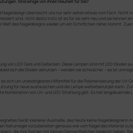
tungen. Sind einige von ihnen Neuheit für Sie?
und Nageldesign überrascht uns nur sehr selten etwas vom Fach. Nicht
ssiert sind, nicht desto trotz ist es für sie sehr neu und sie kennen e
 Welt des Nageldesigns wieder um ein Schrittchen näher kommt. Zuerst 
ung von LED-Gels und Gellacken. Diese Lampen sind mit LED-Dioden ausg
ld sich die Dioden abnutzen – werden sie schwächer – es ist unmögli
 es sich um unabdingbares Hilfsmittel für die Polymerisierung der UV-
utzung für neue austauschen und die Lampe weiterbenutzen kann. Zur
te Kombination von UV- und LED-Strahlung gibt. Es hat langdauernde L
 geeignetes Gerät kleinerer Ausmaße, das heute keine Nageldesignerin
e den Naturnagel vorzubereiten genauso wie vom Nagel das Material zu
äsern, die ihre Spitzen mit kleinen Diamantteilchen bedeckt haben. Si