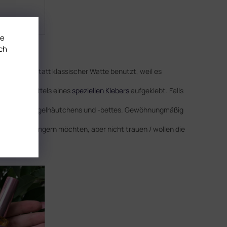
te
ch
Es wird anstatt klassischer Watte benutzt, weil es
ett wird mittels eines
speziellen Klebers
aufgeklebt. Falls
n.
nährung des Nagelhäutchens und -bettes. Gewöhnungmäßig
n Nagel verlängern möchten, aber nicht trauen / wollen die