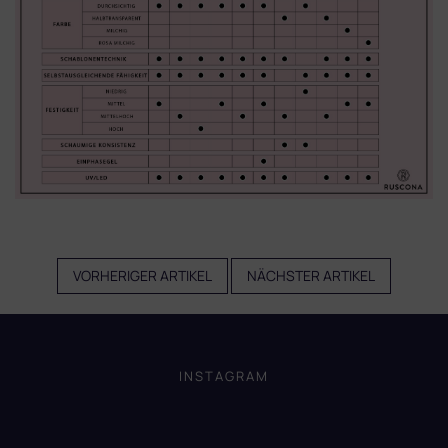
VORHERIGER ARTIKEL
NÄCHSTER ARTIKEL
F
u
ß
INSTAGRAM
z
e
i