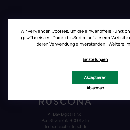
l
e
Wir verwenden Cookies, um die einwandfreie Funktion
gewährleisten. Durch das Surfen auf unserer Website e
deren Verwendung einverstanden.
Weitere I
Einstellungen
Akzeptieren
Ablehnen
Auf Instagram folgen
All Day Digital s.r.o.
Pod Strani 751, 760 01 Zlín
Tschechische Republik