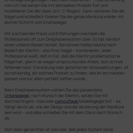
vom UV-Gel setzen Sie mit demselben Produkt fort und
modellieren Sie den Apex (d.h. C-Bogen). Dann verzieren Sie die
Nägel und schließlich fixieren Sie die ganze Maniküre wieder mit
dünner Schicht vom Einphasegel.
Mit wachsender Praxis und Erfahrungen wechseln die
Professionals oft zum Dreiphasensystem über. Es hat nämlich
einen unbestrittenen Vorteil. Sie können Maßprodukte nach
Bedarf der Klientin - also ihrer Nägel – kombinieren. Jeder
Professional weiß, daß im Fall, daß die Klientin problematische
Nägel hat, gleich ob wegen anspruchsvoller Arbeit, sich schnell
fettende Haut, Erkrankung oder genetischer Voraussetzungen, ist
es notwendig, ein solches Produkt zu finden, das ihr am meisten
passen und vor allem perfekt haften würde.
Beim Dreiphasensystem wählen Sie das passendste
Unterlagegel
, nach Wunsch der Klientin, setzen Sie mit
durchsichtigem, rosa oder
camouflage
Modellagegel fort – es
hängt davon ab, wie der Design und die Verzierung der Maniküre
sein wird – und alles schließen Sie mit dem Glanz nach Wunsch
ab.
Vom oben genannten ist also klar, daß jedes System seine