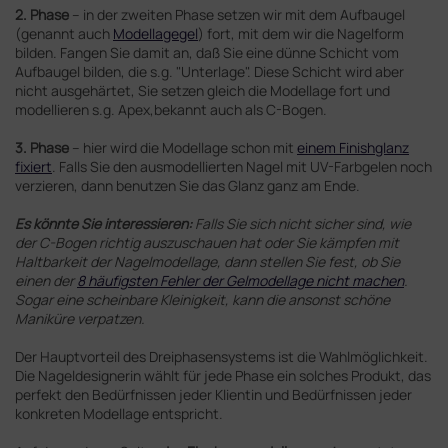
2. Phase
– in der zweiten Phase setzen wir mit dem Aufbaugel
(genannt auch
Modellagegel
) fort, mit dem wir die Nagelform
bilden. Fangen Sie damit an, daß Sie eine dünne Schicht vom
Aufbaugel bilden, die s.g. "Unterlage". Diese Schicht wird aber
nicht ausgehärtet, Sie setzen gleich die Modellage fort und
modellieren s.g. Apex,bekannt auch als C-Bogen.
3. Phase
– hier wird die Modellage schon mit
einem Finishglanz
fixiert
. Falls Sie den ausmodellierten Nagel mit UV-Farbgelen noch
verzieren, dann benutzen Sie das Glanz ganz am Ende.
Es könnte Sie interessieren:
Falls Sie sich nicht sicher sind, wie
der C-Bogen richtig auszuschauen hat oder Sie kämpfen mit
Haltbarkeit der Nagelmodellage, dann stellen Sie fest, ob Sie
einen der
8 häufigsten Fehler der Gelmodellage nicht machen
.
Sogar eine scheinbare Kleinigkeit, kann die ansonst schöne
Maniküre verpatzen.
Der Hauptvorteil des Dreiphasensystems ist die Wahlmöglichkeit.
Die Nageldesignerin wählt für jede Phase ein solches Produkt, das
perfekt den Bedürfnissen jeder Klientin und Bedürfnissen jeder
konkreten Modellage entspricht.