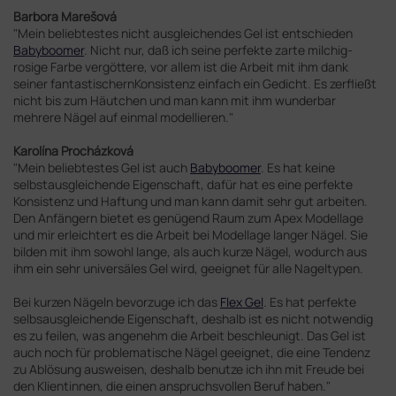
Barbora Marešová
"Mein beliebtestes nicht ausgleichendes Gel ist entschieden
Babyboomer
. Nicht nur, daß ich seine perfekte zarte milchig-
rosige Farbe vergöttere, vor allem ist die Arbeit mit ihm dank
seiner fantastischernKonsistenz einfach ein Gedicht. Es zerfließt
nicht bis zum Häutchen und man kann mit ihm wunderbar
mehrere Nägel auf einmal modellieren."
Karolína Procházková
"Mein beliebtestes Gel ist auch
Babyboomer
. Es hat keine
selbstausgleichende Eigenschaft, dafür hat es eine perfekte
Konsistenz und Haftung und man kann damit sehr gut arbeiten.
Den Anfängern bietet es genügend Raum zum Apex Modellage
und mir erleichtert es die Arbeit bei Modellage langer Nägel. Sie
bilden mit ihm sowohl lange, als auch kurze Nägel, wodurch aus
ihm ein sehr universäles Gel wird, geeignet für alle Nageltypen.
Bei kurzen Nägeln bevorzuge ich das
Flex Gel
. Es hat perfekte
selbsausgleichende Eigenschaft, deshalb ist es nicht notwendig
es zu feilen, was angenehm die Arbeit beschleunigt. Das Gel ist
auch noch für problematische Nägel geeignet, die eine Tendenz
zu Ablösung ausweisen, deshalb benutze ich ihn mit Freude bei
den Klientinnen, die einen anspruchsvollen Beruf haben."