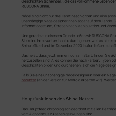
Geschichten (scheinbar), die das vollkommene Leben der Re
RUSCONA Shine.
Nägel sind nicht nur drei Keratineschichten und eine anst
unabhängige Nageldesignerinnen sogar auf dem Lande. Fot
Informationssturm, Streben nach Manipulation und Wahr
Und gerade aus disesem Grunde ließen wir RUSCONA Shin
Sie keine irrelevanten Inhalte durchgehen, weil es hier 
Shine offiziell erst im Dezember 2020 laufen ließen, sch
Das heißt, dass jetzt, immer noch am Start, finden Sie
au
herzustellen sind. Alles können Sie nach Farben, Typen od
Geschichten bilden und durchsehen, sich die Nageldesign
Falls Sie eine unabhängige Nageldesignerin oder ein Nage
herunter
(an der Version für Android arbeiten wir). Werd
Hauptfunktionen des Shine Netzes:
Das Hauptfeed chronologisch geordnet mit allen Beiträgen
vom Alghoritmus zu sehen gezwungen sind.