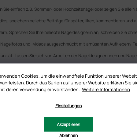
n Sie einfach z.B. Sommer- oder Hochzeitsnägel oder zeigen Sie alle Nä
ios, speichern beliebte Beiträge für später, liken, kommentieren und 
ern. Sprechen Sie Ihre beliebte Nageldesignerin an, schreiben Sie ohn
on Nagelfotos und -videos ausgeschmückt mit amüsanten Aufklebern, T
nität. Lassen Sie sich von Arbeiten der Nageldesignerinnen und Nagelf
erwenden Cookies, um die einwandfreie Funktion unserer Websi
ährleisten. Durch das Surfen auf unserer Website erklären Sie si
mit deren Verwendung einverstanden.
Weitere Informationen
VORHERIGER ARTIKEL
NÄCHSTER ARTIKEL
Einstellungen
Akzeptieren
Ablehnen