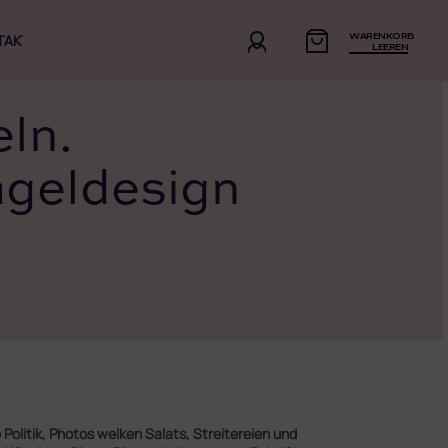
WARENKORB
TAKT
LEEREN
eln.
Nageldesign
Politik, Photos welken Salats, Streitereien und