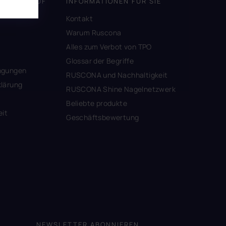
DEN EINKAUF
INFORMATIONEN FÜR SIE
Kontakt
A
Warum Ruscona
Alles zum Verbot von TPO
Glossar der Begriffe
ngungen
RUSCONA und Nachhaltigkeit
lärung
RUSCONA Shine Nagelnetzwerk
Beliebte produkte
eit
Geschäftsbewertung
NEWSLETTER ABONNIEREN