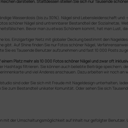
ichen darstellen. Stattdessen stellen Sie sich nur Tausende schöner Nä
ändige Wasserdosis (bis zu 30%). Nägel sind Lebensleidenschaft und -st
os schöner Nägel sind untrennbarer Bestandteil der Sozialnetze, Webs
heitsfälschen. Bevor man zu etwas Schönem kommt, hat man Lust, das
e los. Einzigartiger Netz mit globaler Deckung bestimmt den Nageld
keine gibt. Auf Shine finden Sie nur Fotos schöner Nägel, Verfahrens
affte Sie es Tausende Benutzer aufzunehmen und fast 10 000 Posts zu g
f einem Platz mehr als 10 000 Fotos schöner Nägel und zwar oft inklus
er Hashtags filtrieren. Sie können auch beliebte Beiträge speichern, d
erinnenkarte und viel Anderes anschauen. Dazu arbeiten wir noch an 
lstudio sind oder Sie sich mit Freude mit Nageldesign unterhalten, lad
en Sie zum Bestandteil unikater Komunität. Oder sehen Sie sich Tausen
 mit der Umschaltungsmöglichkeit auf Inhalt nur gefolgter Benutzer. U