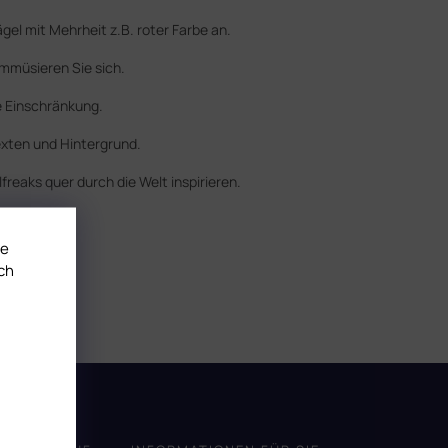
gel mit Mehrheit z.B. roter Farbe an.
ammüsieren Sie sich.
e Einschränkung.
exten und Hintergrund.
reaks quer durch die Welt inspirieren.
te
ch