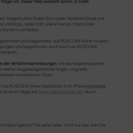
gel vor. Dieser Platz existiert schon. Er heißt
il. Nagelstudios finden Sie in jeder kleineren Stadt und
 und Blogs, leider tobt überall herum chaotischer
 Ganze zu schließen.
esignerinnen und Nagelfreaks. Auf RUSCONA Shine müssen
anweisungen und Nagelstories. Auch wenn wir RUSCONA
enerieren.
ive der Verfahrensanweisungen
, wie die Nagelkreationen
en besten Nageldesignerinnen folgen, originelle
weiteren wunderbaren Tricks.
en Sie RUSCONA Shine Applikation in Ihr iPhone
kostenlos
de schöner Nägel auf
www.rusconashine.com
durch.
nd das Ergebnis? Sie sehen alles, nicht nur das, was Sie