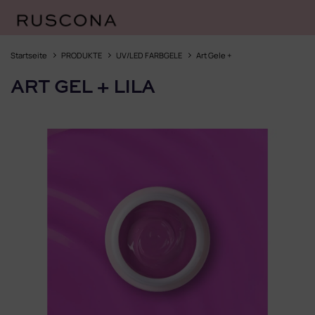
Zum
Inhalt
Startseite
PRODUKTE
UV/LED FARBGELE
Art Gele +
springen
ART GEL + LILA