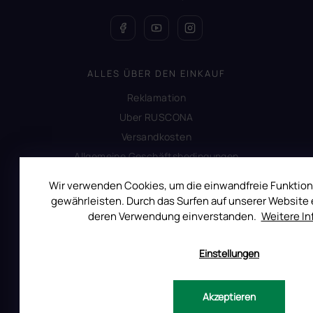
ALLES ÜBER DEN EINKAUF
Reklamation
Uber RUSCONA
Versandkosten
Allgemeine Geschäftsbedingungen
Datenschutzerklärung
Wir verwenden Cookies, um die einwandfreie Funktion
Impressum
gewährleisten. Durch das Surfen auf unserer Website e
Produktsicherheit
deren Verwendung einverstanden.
Weitere I
Einstellungen
INFORMATIONEN FÜR SIE
Kontakt
Akzeptieren
Warum Ruscona