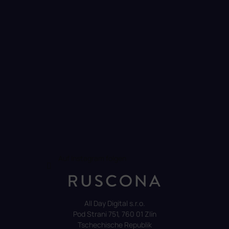
l
e
Auf Instagram folgen
All Day Digital s.r.o.
Pod Strani 751, 760 01 Zlín
Tschechische Republik