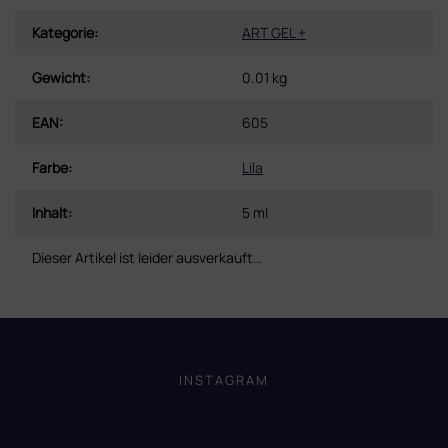
Kategorie
:
ART GEL +
Gewicht
:
0.01 kg
EAN
:
605
Farbe
:
Lila
Inhalt
:
5 ml
Dieser Artikel ist leider ausverkauft…
F
u
ß
INSTAGRAM
z
e
i