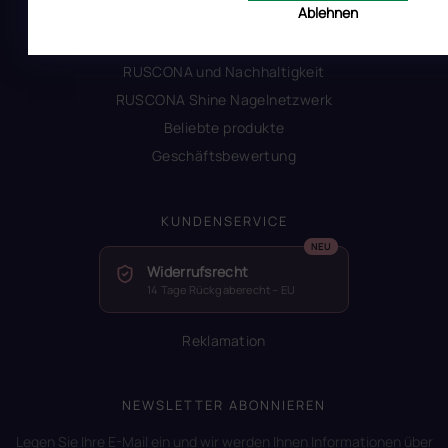
Ablehnen
Alles zum Verbot von TPO
Glossar der Begriffe
RUSCONA und Nachhaltigkeit
RUSCONA Shine Nagelnetzwerk
Beliebte produkte
Geschäftsbewertung
KUNDENSERVICE
Widerrufsrecht
14 Tage Rückgaberecht – EU
Reklamation
NEWSLETTER ABONNIEREN
Legen Sie Ihre E-Mail ein und wir werden Ihnen Informationen über