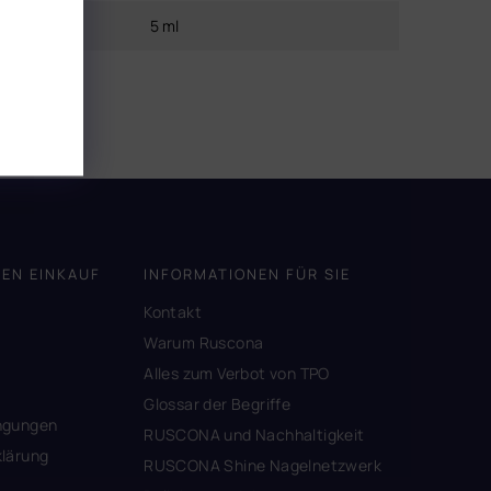
Inhalt
:
5 ml
DEN EINKAUF
INFORMATIONEN FÜR SIE
Kontakt
A
Warum Ruscona
Alles zum Verbot von TPO
Glossar der Begriffe
ngungen
RUSCONA und Nachhaltigkeit
lärung
RUSCONA Shine Nagelnetzwerk