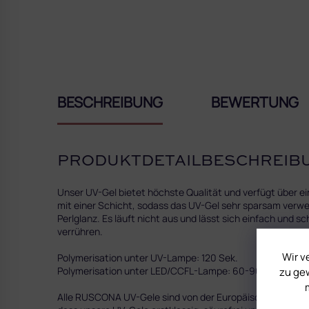
BESCHREIBUNG
BEWERTUNG
PRODUKTDETAILBESCHREIB
Unser UV-Gel bietet höchste Qualität und verfügt über e
mit einer Schicht, sodass das UV-Gel sehr sparsam verwe
Perlglanz. Es läuft nicht aus und lässt sich einfach und 
verrühren.
Wir v
Polymerisation unter UV-Lampe: 120 Sek.
Polymerisation unter LED/CCFL-Lampe: 60-90 Sek.
zu gew
Alle RUSCONA UV-Gele sind von der Europäischen Kommissi