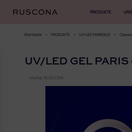
Zum
Inhalt
PRODUKTE
UNS
springen
Startseite
PRODUKTE
UV/LED FARBGELE
Classi
S
e
UV/LED GEL PARIS 
i
t
e
Marke:
RUSCONA
n
l
e
i
s
t
e