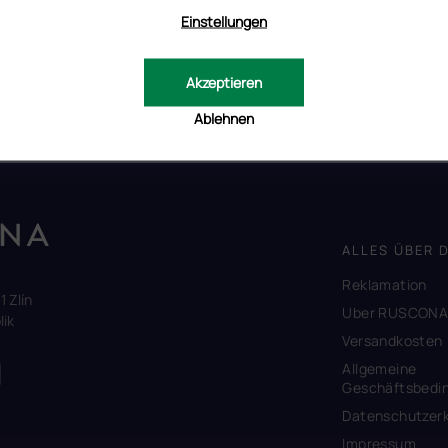
efährlichen Stoffen sind. Unsere UV-Gele wurden nicht an Tieren
Einstellungen
iner allergischen Reaktion ist sehr gering.
em Bild und die tatsächliche Farbe voneinander abweichen können.
Akzeptieren
tät Ihres Endgerätes beeinflusst.
Ablehnen
ALLES ÜBER 
Reklamation
1 Zlín
Uber RUSCON
ik
Versandkosten
Allgemeine
Geschäftsbedi
Datenschutzerk
Impressum