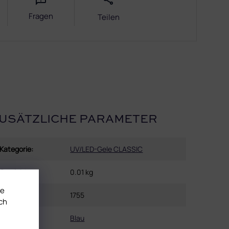
Fragen
Teilen
USÄTZLICHE PARAMETER
Kategorie
:
UV/LED-Gele CLASSIC
Gewicht
:
0.01 kg
te
EAN
:
1755
ch
Farbe
:
Blau