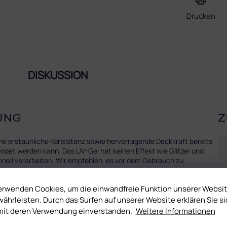
Drucken
DISKUSSION
UNG
Z
ine erstaunliche Konsistenz sowie hervorragende Deckkraft bereits
ndet werden kann. Das UV-Gel hat keinen Effekt wie Glitzer und
schnell verarbeiten. Wir empfehlen, es vor dem Gebrauch zu
erwenden Cookies, um die einwandfreie Funktion unserer Websi
ährleisten. Durch das Surfen auf unserer Website erklären Sie si
mit deren Verwendung einverstanden.
Weitere Informationen
on im Zentralportal der EU (CPNP) aufgelistet. Das garantiert,