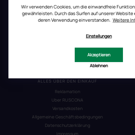
Wir verwenden Cookies, um die einwandfreie Funktion
Auf Instagram folgen
gewährleisten. Durch das Surfen auf unserer Website e
deren Verwendung einverstanden.
Weitere I
All Day Digital s.r.o.
Einstellungen
Pod Strani 751, 760 01 Zlín
Tschechische Republik
Akzeptieren
Ablehnen
ALLES ÜBER DEN EINKAUF
Reklamation
Uber RUSCONA
Versandkosten
Allgemeine Geschäftsbedingungen
Datenschutzerklärung
Impressum