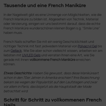
Tausende und eine French Maniküre
In der Nagelwelt gibt es eine Unmenge von Möglichkeiten, wie die
French Maniküre zu bilden ist. Abgesehen von Technik, Material
oder Verzierung, einigen wir uns bestimmt darauf, dass die echte
French Maniküre wunderschönen kleinen Bogen s.g. "Smile Line"
haben muss.
French Nails schaffen Sie mit ein wenig Geschicklichkeit und
richtiger Technik mit fast jedwedem Material von
Polyacryl Gel
bis
zum
Gellack
. Wie Sie aber schon vielleicht wissen, arbeiten wir am
liebsten mit
UV/LED Gels
und verraten Ihnen eine Art, wie Sie
gerade mit ihnen
vollkommene French Maniküre
erreichen
können.
Etwas Geschichte:
Haben Sie gewusst, dass diese Maniküreart
schon in den 70er Jahren in Amerika erschien? Ihre Bezeichnung
bekam sie wegen der Popularität auf den Laufstegen und zwar
vor allem in Paris, das bisjetzt als die Hauptstadt der Mode
betrachtet wird.
Schritt für Schritt zu vollkommenen French
Nails