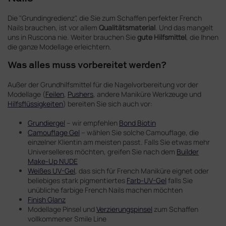
Die "Grundingredienz", die Sie zum Schaffen perfekter French
Nails brauchen, ist vor allem
Qualitätsmaterial
. Und das mangelt
uns in Ruscona nie. Weiter brauchen Sie
gute Hilfsmittel
, die Ihnen
die ganze Modellage erleichtern.
Was alles muss vorbereitet werden?
Außer der Grundhilfsmittel für die Nagelvorbereitung vor der
Modellage (
Feilen
,
Pushers
, andere Maniküre Werkzeuge und
Hilfsflüssigkeiten
) bereiten Sie sich auch vor:
Grundiergel
– wir empfehlen
Bond Biotin
Camouflage Gel
– wählen Sie solche Camouflage, die
einzelner Klientin am meisten passt. Falls Sie etwas mehr
Universelleres möchten, greifen Sie nach dem
Builder
Make-Up NUDE
Weißes UV-Gel
, das sich für French Maniküre eignet oder
beliebiges stark pigmentiertes
Farb-UV-Gel
falls Sie
unübliche farbige French Nails machen möchten
Finish Glanz
Modellage Pinsel und
Verzierungspinsel
zum Schaffen
vollkommener Smile Line