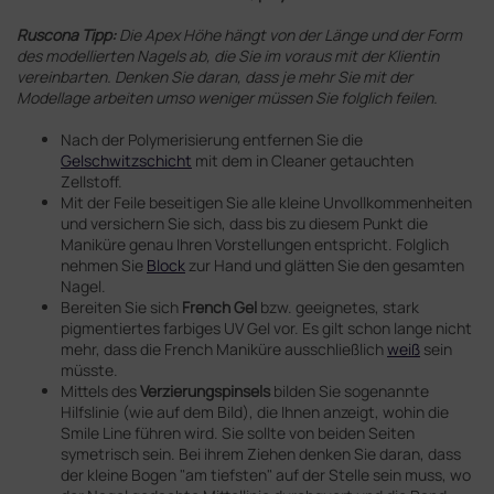
Ruscona Tipp:
Die Apex Höhe hängt von der Länge und der Form
des modellierten Nagels ab, die Sie im voraus mit der Klientin
vereinbarten. Denken Sie daran, dass je mehr Sie mit der
Modellage arbeiten umso weniger müssen Sie folglich feilen.
Nach der Polymerisierung entfernen Sie die
Gelschwitzschicht
mit dem in Cleaner getauchten
Zellstoff.
Mit der Feile beseitigen Sie alle kleine Unvollkommenheiten
und versichern Sie sich, dass bis zu diesem Punkt die
Maniküre genau Ihren Vorstellungen entspricht. Folglich
nehmen Sie
Block
zur Hand und glätten Sie den gesamten
Nagel.
Bereiten Sie sich
French Gel
bzw. geeignetes, stark
pigmentiertes farbiges UV Gel vor. Es gilt schon lange nicht
mehr, dass die French Maniküre ausschließlich
weiß
sein
müsste.
Mittels des
Verzierungspinsels
bilden Sie sogenannte
Hilfslinie (wie auf dem Bild), die Ihnen anzeigt, wohin die
Smile Line führen wird. Sie sollte von beiden Seiten
symetrisch sein. Bei ihrem Ziehen denken Sie daran, dass
der kleine Bogen "am tiefsten" auf der Stelle sein muss, wo