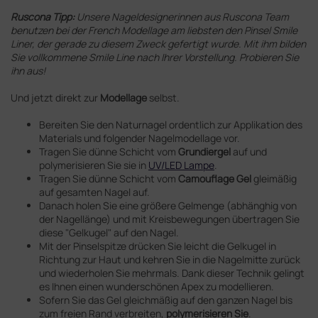
Ruscona Tipp:
Unsere Nageldesignerinnen aus Ruscona Team
benutzen bei der French Modellage am liebsten den Pinsel Smile
Liner, der gerade zu diesem Zweck gefertigt wurde. Mit ihm bilden
Sie vollkommene Smile Line nach Ihrer Vorstellung. Probieren Sie
ihn aus!
Und jetzt direkt zur
Modellage
selbst.
Bereiten Sie den Naturnagel ordentlich zur Applikation des
Materials und folgender Nagelmodellage vor.
Tragen Sie dünne Schicht vom
Grundiergel
auf und
polymerisieren Sie sie in
UV/LED Lampe
.
Tragen Sie dünne Schicht vom
Camouflage Gel
gleimäßig
auf gesamten Nagel auf.
Danach holen Sie eine größere Gelmenge (abhänghig von
der Nagellänge) und mit Kreisbewegungen übertragen Sie
diese "Gelkugel" auf den Nagel.
Mit der Pinselspitze drücken Sie leicht die Gelkugel in
Richtung zur Haut und kehren Sie in die Nagelmitte zurück
und wiederholen Sie mehrmals. Dank dieser Technik gelingt
es Ihnen einen wunderschönen Apex zu modellieren.
Sofern Sie das Gel gleichmäßig auf den ganzen Nagel bis
zum freien Rand verbreiten,
polymerisieren Sie
.