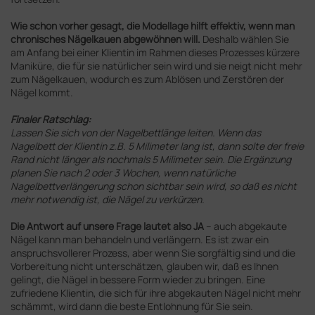
Wie schon vorher gesagt, die Modellage hilft effektiv, wenn man
chronisches Nägelkauen abgewöhnen will.
Deshalb wählen Sie
am Anfang bei einer Klientin im Rahmen dieses Prozesses kürzere
Maniküre, die für sie natürlicher sein wird und sie neigt nicht mehr
zum Nägelkauen, wodurch es zum Ablösen und Zerstören der
Nägel kommt.
Finaler Ratschlag:
Lassen Sie sich von der Nagelbettlänge leiten. Wenn das
Nagelbett der Klientin z.B. 5 Milimeter lang ist, dann solte der freie
Rand nicht länger als nochmals 5 Milimeter sein. Die Ergänzung
planen Sie nach 2 oder 3 Wochen, wenn natürliche
Nagelbettverlängerung schon sichtbar sein wird, so daß es nicht
mehr notwendig ist, die Nägel zu verkürzen.
Die Antwort auf unsere Frage lautet also JA
– auch abgekaute
Nägel kann man behandeln und verlängern. Es ist zwar ein
anspruchsvollerer Prozess, aber wenn Sie sorgfältig sind und die
Vorbereitung nicht unterschätzen, glauben wir, daß es Ihnen
gelingt, die Nägel in bessere Form wieder zu bringen. Eine
zufriedene Klientin, die sich für ihre abgekauten Nägel nicht mehr
schämmt, wird dann die beste Entlohnung für Sie sein.