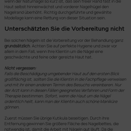
wenn der Naturnagel so kurz ist, daß sein freier Rand fast in die
Haut selbst hinneinwächst und vorderer Nagelhügel den
Nagelrand überhöht. Richtig durchgeführte und gewählte
Modellage kann eine Rettung von dieser Situation sein.
Unterschätzten Sie die Vorbereitung nicht
Bei solchen Nägeln ist die Vorbereitung vor der Behandlung ganz
grundsätzlich
. Achten Sie auf perfekte Hygiene und zwar vor
allem in dem Fall, wenn Ihre Klientin um die Nägel eine
geschwächte und feine oder gereizte Haut hat.
Nicht vergessen:
Falls die Beschädigung umgebender Haut auf den ersten Blick
großflächig ist, sollten Sie die Klientin in die Fachpflege verweisen
und mit ihr einen anderen Termin des Besuchs vereinbaren. Nur
der Arzt kann in diesen Fällen geeignetes Verfahren und Form der
Therapie bestimmen. Sofort, wenn die Haut um die Nägel
ordentlich heilt, kann man der Klientin auch schöne Maniküre
gönnen.
Zuerst müssen Sie übrige Kutikula beseitigen. Durch ihre
Entfernung gewinnen Sie größere Fläche des Nagelbettes, die
notwendig ist, damit die Arbeit mit Nägeln gut läuft. Da die