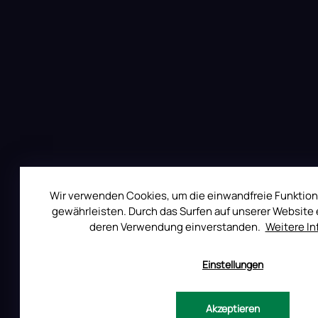
z
e
i
l
e
Wir verwenden Cookies, um die einwandfreie Funktion
gewährleisten. Durch das Surfen auf unserer Website e
deren Verwendung einverstanden.
Weitere I
Auf Instagram folgen
Einstellungen
Akzeptieren