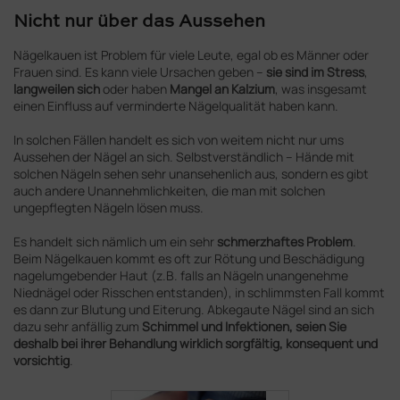
Nicht nur über das Aussehen
Nägelkauen ist Problem für viele Leute, egal ob es Männer oder
Frauen sind. Es kann viele Ursachen geben –
sie sind im Stress
,
langweilen sich
oder haben
Mangel an Kalzium
, was insgesamt
einen Einfluss auf verminderte Nägelqualität haben kann.
In solchen Fällen handelt es sich von weitem nicht nur ums
Aussehen der Nägel an sich. Selbstverständlich – Hände mit
solchen Nägeln sehen sehr unansehenlich aus, sondern es gibt
auch andere Unannehmlichkeiten, die man mit solchen
ungepflegten Nägeln lösen muss.
Es handelt sich nämlich um ein sehr
schmerzhaftes Problem
.
Beim Nägelkauen kommt es oft zur Rötung und Beschädigung
nagelumgebender Haut (z.B. falls an Nägeln unangenehme
Niednägel oder Risschen entstanden), in schlimmsten Fall kommt
es dann zur Blutung und Eiterung. Abkegaute Nägel sind an sich
dazu sehr anfällig zum
Schimmel und Infektionen, seien Sie
deshalb bei ihrer Behandlung wirklich sorgfältig, konsequent und
vorsichtig
.