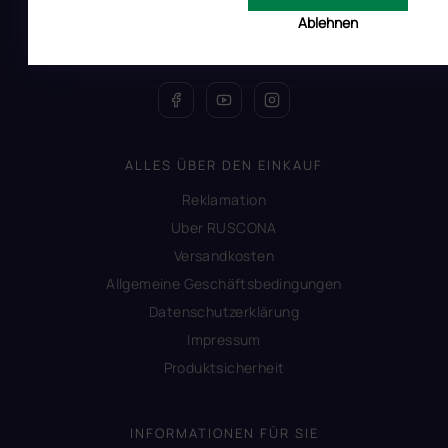
All Day Digital s.r.o.
Ablehnen
Pod Strani 751, 760 01 Zlín
Tschechische Republik
ALLES ÜBER DEN EINKAUF
Reklamation
Uber RUSCONA
Versandkosten
Allgemeine Geschäftsbedingungen
Datenschutzerklärung
Impressum
Produktsicherheit
INFORMATIONEN FÜR SIE