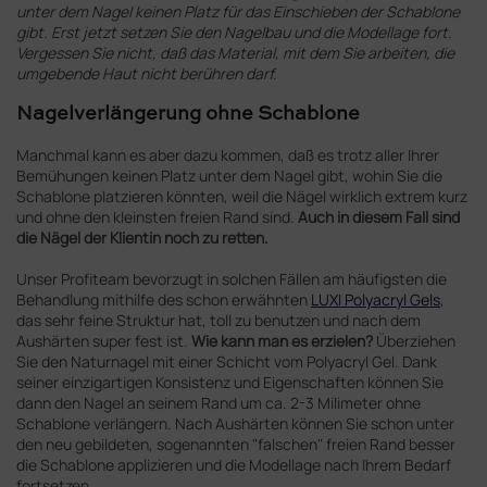
unter dem Nagel keinen Platz für das Einschieben der Schablone
gibt. Erst jetzt setzen Sie den Nagelbau und die Modellage fort.
Vergessen Sie nicht, daß das Material, mit dem Sie arbeiten, die
umgebende Haut nicht berühren darf.
Nagelverlängerung ohne Schablone
Manchmal kann es aber dazu kommen, daß es trotz aller Ihrer
Bemühungen keinen Platz unter dem Nagel gibt, wohin Sie die
Schablone platzieren könnten, weil die Nägel wirklich extrem kurz
und ohne den kleinsten freien Rand sind.
Auch in diesem Fall sind
die Nägel der Klientin noch zu retten.
Unser Profiteam bevorzugt in solchen Fällen am häufigsten die
Behandlung mithilfe des schon erwähnten
LUXI Polyacryl Gels
,
das sehr feine Struktur hat, toll zu benutzen und nach dem
Aushärten super fest ist.
Wie kann man es erzielen?
Überziehen
Sie den Naturnagel mit einer Schicht vom Polyacryl Gel. Dank
seiner einzigartigen Konsistenz und Eigenschaften können Sie
dann den Nagel an seinem Rand um ca. 2-3 Milimeter ohne
Schablone verlängern. Nach Aushärten können Sie schon unter
den neu gebildeten, sogenannten "falschen" freien Rand besser
die Schablone applizieren und die Modellage nach Ihrem Bedarf
fortsetzen.