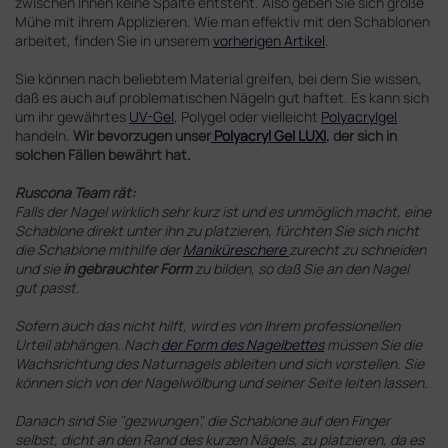
zwischen Ihnen keine Spalte entsteht. Also geben Sie sich große
Mühe mit ihrem Applizieren. Wie man effektiv mit den Schablonen
arbeitet, finden Sie in unserem
vorherigen Artikel
.
Sie können nach beliebtem Material greifen, bei dem Sie wissen,
daß es auch auf problematischen Nägeln gut haftet. Es kann sich
um ihr gewährtes
UV-Gel
, Polygel oder vielleicht
Polyacrylgel
handeln.
Wir bevorzugen unser
Polyacryl Gel LUXI
, der sich in
solchen Fällen bewährt hat.
Ruscona Team rät:
Falls der Nagel wirklich sehr kurz ist und es unmöglich macht, eine
Schablone direkt unter ihn zu platzieren, fürchten Sie sich nicht
die Schablone mithilfe der
Maniküreschere
zurecht zu schneiden
und sie
in gebrauchter Form
zu bilden, so daß Sie an den Nagel
gut passt.
Sofern auch das nicht hilft, wird es von Ihrem professionellen
Urteil abhängen. Nach
der Form des Nagelbettes
müssen Sie die
Wachsrichtung des Naturnagels ableiten und sich vorstellen. Sie
können sich von der Nagelwölbung und seiner Seite leiten lassen.
Danach sind Sie "gezwungen", die Schablone auf den Finger
selbst, dicht an den Rand des kurzen Nägels, zu platzieren, da es